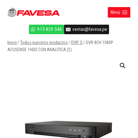
Saltar
al
Menú
contenido
913 829 546
ventas@favesa.pe
Inicio
/
Todos nuestros productos
/
DVR´S
/
DVR 8CH 1080P
ACUSENSE 1HDD CON ANALITICA (2)