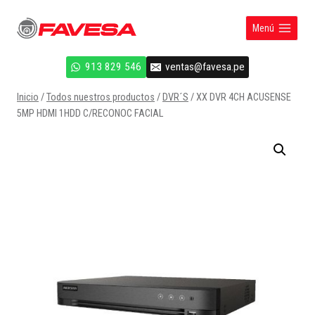
Saltar
al
Menú
contenido
913 829 546
ventas@favesa.pe
Inicio
/
Todos nuestros productos
/
DVR´S
/
XX DVR 4CH ACUSENSE
5MP HDMI 1HDD C/RECONOC FACIAL