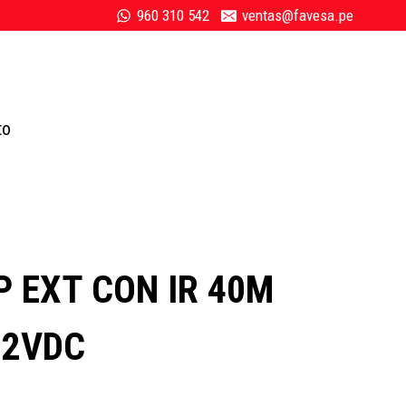
960 310 542
ventas@favesa.pe
to
P EXT CON IR 40M
12VDC