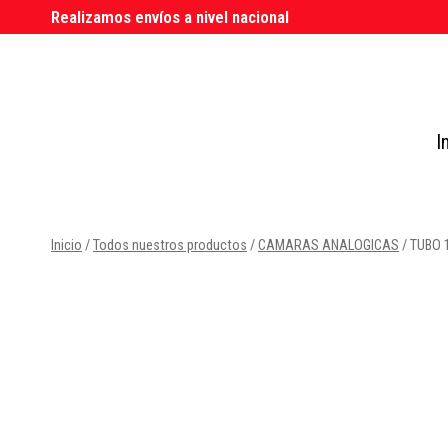
Saltar
Realizamos envíos a nivel nacional
al
contenido
I
Inicio
/
Todos nuestros productos
/
CAMARAS ANALOGICAS
/
TUBO 