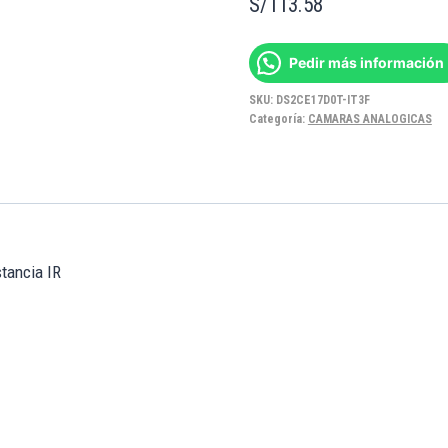
S/
113.58
Pedir más información
SKU:
DS2CE17D0T-IT3F
Categoría:
CAMARAS ANALOGICAS
stancia IR